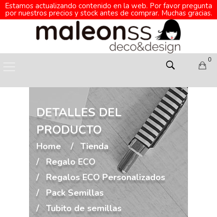
Estamos actualizando contenido en la web. Por favor pregunta
por nuestros precios y stock antes de comprar. Muchas gracias.
0
DETALLES DEL
PRODUCTO
Home
Tienda
Regalo ECO
Regalos ECO Personalizados
Pack Semillas
Tubito de semillas