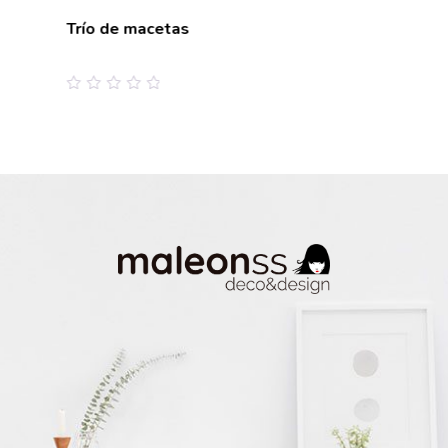
Trío de macetas
0
out
of
5