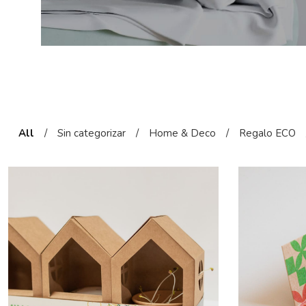
All
/
Sin categorizar
/
Home & Deco
/
Regalo ECO