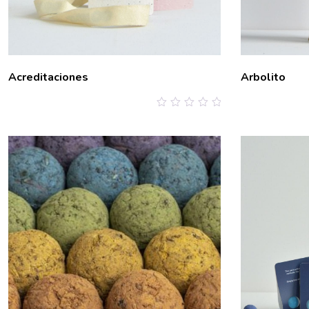
Acreditaciones
Arbolito
0
out
of
5