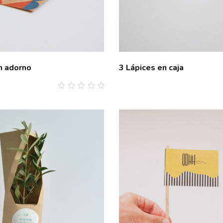
n adorno
3 Lápices en caja
0
out
of
5