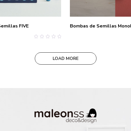
emillas FIVE
Bombas de Semillas Mon
0
out
of
5
LOAD MORE