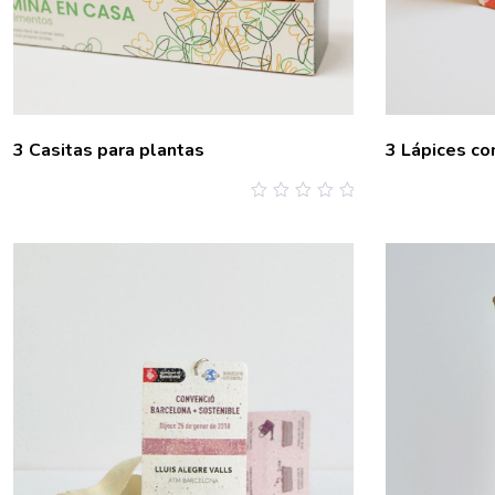
3 Casitas para plantas
3 Lápices co
0
out
of
5