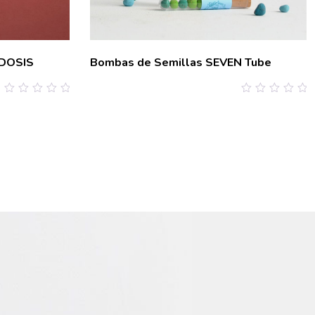
oDOSIS
Bombas de Semillas SEVEN Tube
0
0
out
out
of
of
5
5