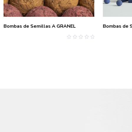
Bombas de Semillas A GRANEL
Bombas de S
0
out
of
5