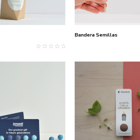
Bandera Semillas
0
out
of
5