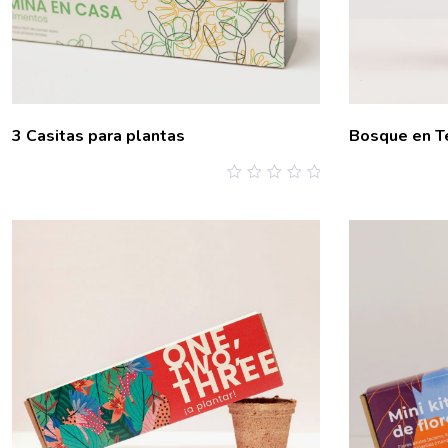
3 Casitas para plantas
Bosque en T
0
out
of
5