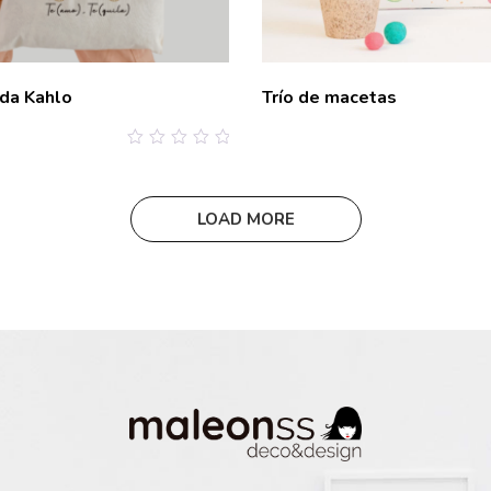
da Kahlo
Trío de macetas
0
out
of
5
LOAD MORE