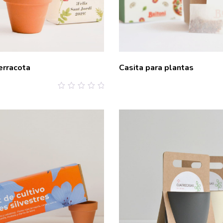
erracota
Casita para plantas
0
out
of
5