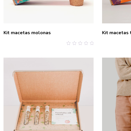
Kit macetas molonas
Kit macetas 
0
out
of
5