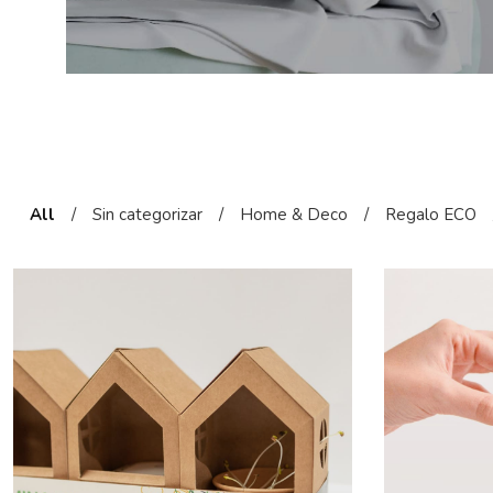
All
/
Sin categorizar
/
Home & Deco
/
Regalo ECO