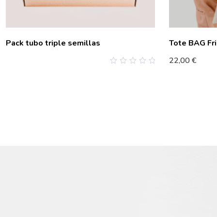
Pack tubo triple semillas
Tote BAG Fri
22,00
€
0
out
of
5