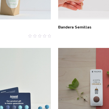
Bandera Semillas
0
out
of
5