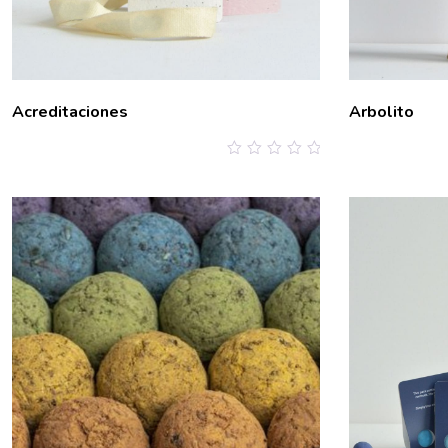
Acreditaciones
Arbolito
0
out
of
5