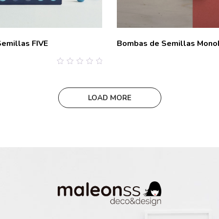
emillas FIVE
Bombas de Semillas Mon
0
out
of
5
LOAD MORE