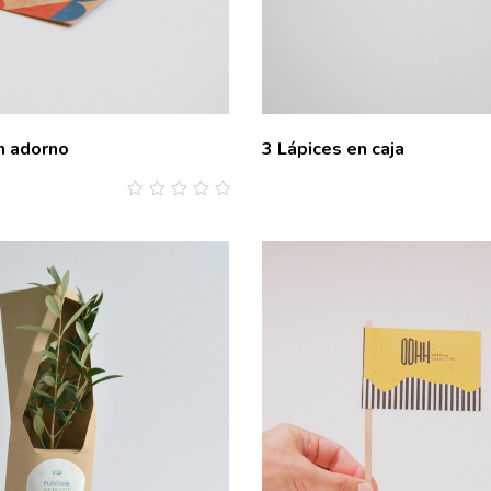
n adorno
3 Lápices en caja
0
out
of
5