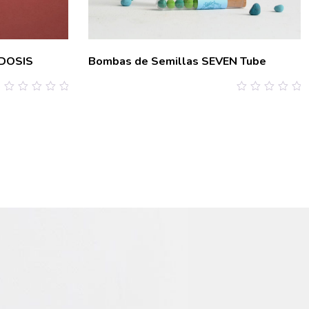
oDOSIS
Bombas de Semillas SEVEN Tube
0
0
out
out
of
of
5
5