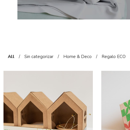
All
/
Sin categorizar
/
Home & Deco
/
Regalo ECO