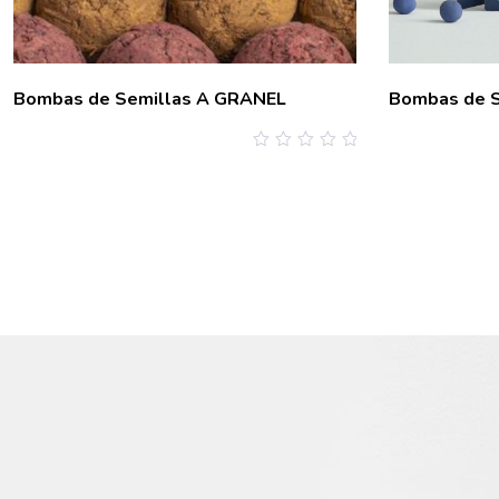
Bombas de Semillas A GRANEL
Bombas de S
0
out
of
5