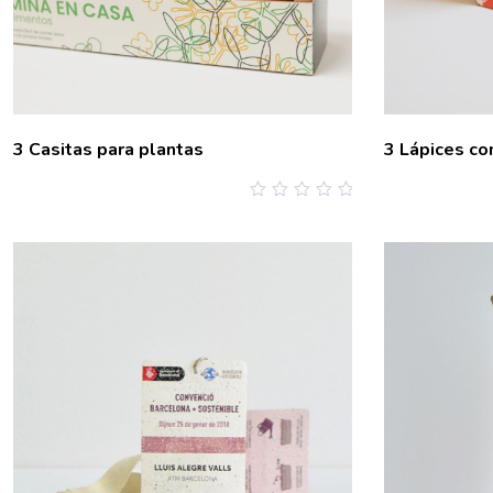
3 Casitas para plantas
3 Lápices co
0
out
of
5