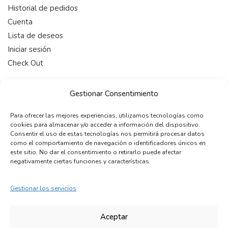
Historial de pedidos
Cuenta
Lista de deseos
Iniciar sesión
Check Out
HORARIO
Gestionar Consentimiento
De 9:00-19:00 (Lunes a Viernes)
Para ofrecer las mejores experiencias, utilizamos tecnologías como
cookies para almacenar y/o acceder a información del dispositivo.
CONTACTAR
Consentir el uso de estas tecnologías nos permitirá procesar datos
como el comportamiento de navegación o identificadores únicos en
telefono:
+34 722 12 15 22
este sitio. No dar el consentimiento o retirarlo puede afectar
email:
info@maleonss.com
negativamente ciertas funciones y características.
Gestionar los servicios
COPYRIGHT © 2024 MALEONSS. Todos los derechos
reservados.
Aceptar