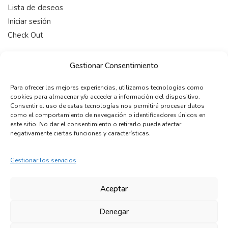
Lista de deseos
Iniciar sesión
Check Out
HORARIO
Gestionar Consentimiento
De 9:00-19:00 (Lunes a Viernes)
Para ofrecer las mejores experiencias, utilizamos tecnologías como
cookies para almacenar y/o acceder a información del dispositivo.
CONTACTAR
Consentir el uso de estas tecnologías nos permitirá procesar datos
como el comportamiento de navegación o identificadores únicos en
telefono:
+34 722 12 15 22
este sitio. No dar el consentimiento o retirarlo puede afectar
email:
info@maleonss.com
negativamente ciertas funciones y características.
Gestionar los servicios
COPYRIGHT © 2024 MALEONSS. Todos los derechos
reservados.
Aceptar
Denegar