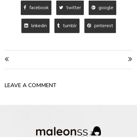
facebook
twitter
google
linkedin
tumblr
pinterest
LEAVE A COMMENT