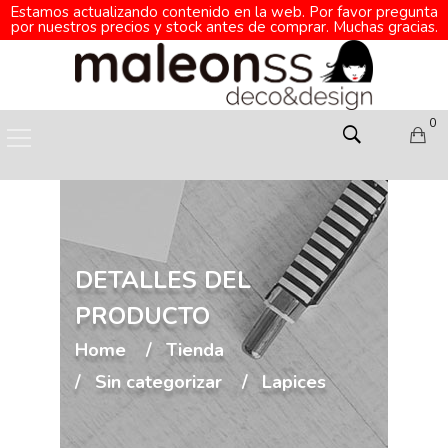
Estamos actualizando contenido en la web. Por favor pregunta
por nuestros precios y stock antes de comprar. Muchas gracias.
0
DETALLES DEL
PRODUCTO
Home
Tienda
Sin categorizar
Lapices