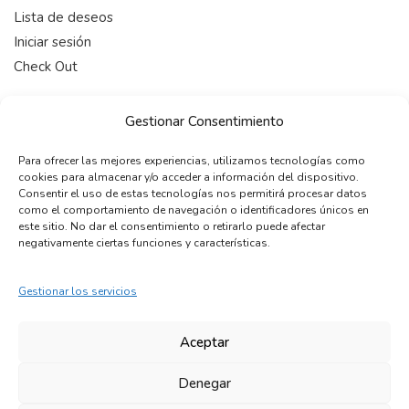
Lista de deseos
Iniciar sesión
Check Out
HORARIO
Gestionar Consentimiento
De 9:00-19:00 (Lunes a Viernes)
Para ofrecer las mejores experiencias, utilizamos tecnologías como
cookies para almacenar y/o acceder a información del dispositivo.
CONTACTAR
Consentir el uso de estas tecnologías nos permitirá procesar datos
como el comportamiento de navegación o identificadores únicos en
telefono:
+34 722 12 15 22
este sitio. No dar el consentimiento o retirarlo puede afectar
email:
info@maleonss.com
negativamente ciertas funciones y características.
Gestionar los servicios
COPYRIGHT © 2024 MALEONSS. Todos los derechos
reservados.
Aceptar
Denegar