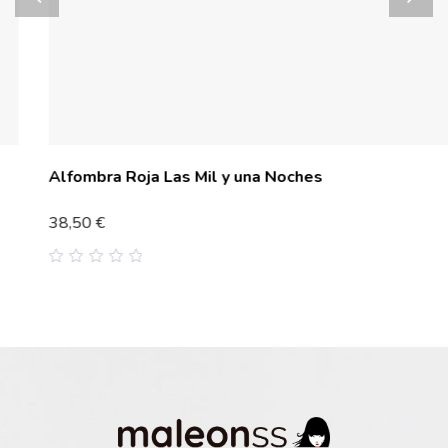
Alfombra Roja Las Mil y una Noches
38,50
€
0
out
of
5