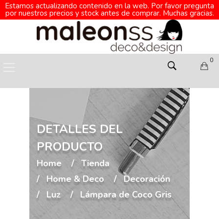
Estamos actualizando contenido en la web. Por favor pregunta
por nuestros precios y stock antes de comprar. Muchas gracias.
0
DETALLES DEL
PRODUCTO
Home
Tienda
Home & Deco
Decoración
Luz
Lámpara de Coco Gris