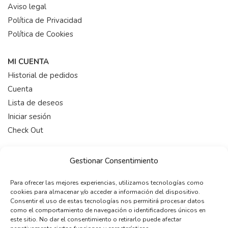
Aviso legal
Política de Privacidad
Política de Cookies
MI CUENTA
Historial de pedidos
Cuenta
Lista de deseos
Iniciar sesión
Check Out
HORARIO
Gestionar Consentimiento
De 9:00-19:00 (Lunes a Viernes)
Para ofrecer las mejores experiencias, utilizamos tecnologías como
cookies para almacenar y/o acceder a información del dispositivo.
CONTACTAR
Consentir el uso de estas tecnologías nos permitirá procesar datos
como el comportamiento de navegación o identificadores únicos en
telefono:
+34 722 12 15 22
este sitio. No dar el consentimiento o retirarlo puede afectar
email:
info@maleonss.com