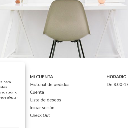
MI CUENTA
HORARIO
es para
Historial de pedidos
De 9:00-19
estas
Cuenta
avegación o
uede afectar
Lista de deseos
Iniciar sesión
Check Out