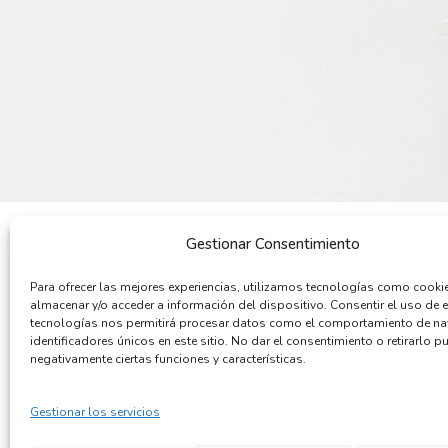
Gestionar Consentimiento
POR QUÉ COMPRAR
QUIENES SOMOS
Para ofrecer las mejores experiencias, utilizamos tecnologías como cooki
Cómo comprar
Quiénes somos
almacenar y/o acceder a información del dispositivo. Consentir el uso de 
Formas de pago
Condiciones de compra
tecnologías nos permitirá procesar datos como el comportamiento de n
identificadores únicos en este sitio. No dar el consentimiento o retirarlo p
Gastos de envío
Aviso legal
negativamente ciertas funciones y características.
Devoluciones
Política de Privacidad
Preguntas frecuentes
Política de Cookies
Gestionar los servicios