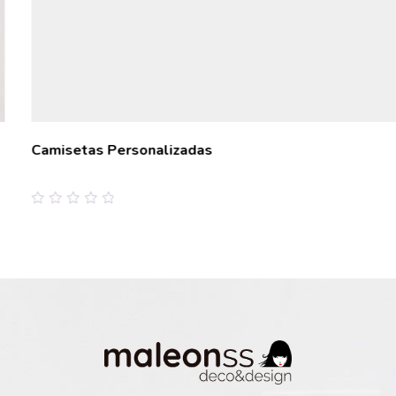
Camisetas Personalizadas
0
out
of
5