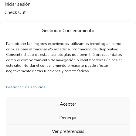
Iniciar sesión
Check Out
HORARIO
Gestionar Consentimiento
De 9:00-19:00 (Lunes a Viernes)
Para ofrecer las mejores experiencias, utilizamos tecnologías como
cookies para almacenar y/o acceder a información del dispositivo.
CONTACTAR
Consentir el uso de estas tecnologías nos permitirá procesar datos
como el comportamiento de navegación o identificadores únicos en
telefono:
+34 722 12 15 22
este sitio. No dar el consentimiento o retirarlo puede afectar
email:
info@maleonss.com
negativamente ciertas funciones y características.
Gestionar los servicios
COPYRIGHT © 2024 MALEONSS. Todos los derechos
reservados.
Aceptar
Denegar
Ver preferencias