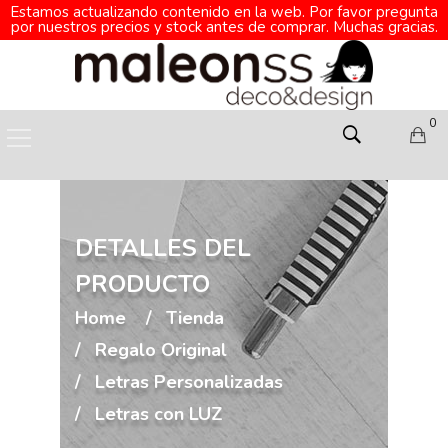
Estamos actualizando contenido en la web. Por favor pregunta
por nuestros precios y stock antes de comprar. Muchas gracias.
0
DETALLES DEL
PRODUCTO
Home
Tienda
Regalo Original
Letras Personalizadas
Letras con LUZ