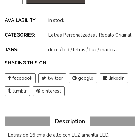
AVAILABILITY:
In stock
CATEGORIES:
Letras Personalizadas
/
Regalo Original
.
TAGS:
deco
/
led
/
letras
/
Luz
/
madera
.
SHARING THIS ON:
facebook
twitter
google
linkedin
tumblr
pinterest
Description
Letras de 16 cms de alto con LUZ amarilla LED.