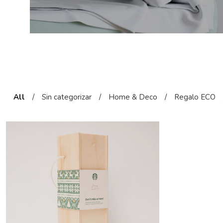
All
/
Sin categorizar
/
Home & Deco
/
Regalo ECO