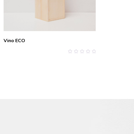
Vino ECO
0
out
of
5