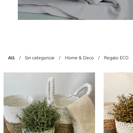
All
/
Sin categorizar
/
Home & Deco
/
Regalo ECO