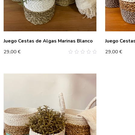
Juego Cestas de Algas Marinas Blanco
Juego Cestas
29,00
€
29,00
€
0
out
of
5