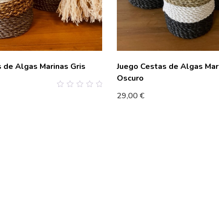
 de Algas Marinas Gris
Juego Cestas de Algas Mar
Oscuro
0
29,00
€
out
of
5