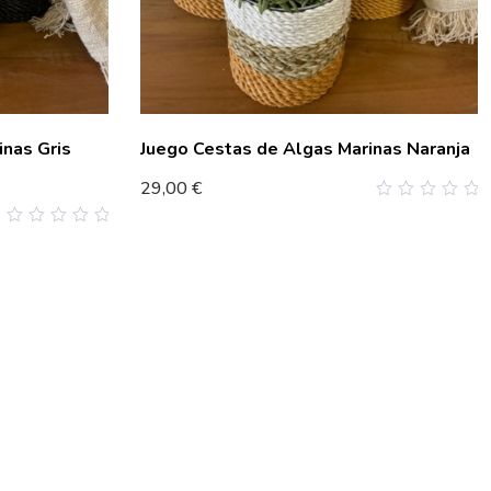
inas Gris
Juego Cestas de Algas Marinas Naranja
29,00
€
0
out
0
of
out
5
of
5