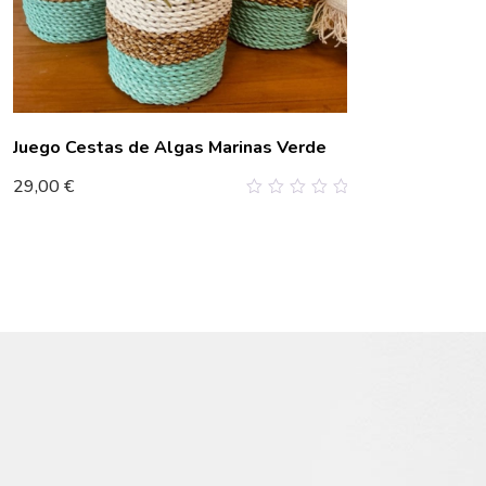
Juego Cestas de Algas Marinas Verde
29,00
€
0
out
of
5