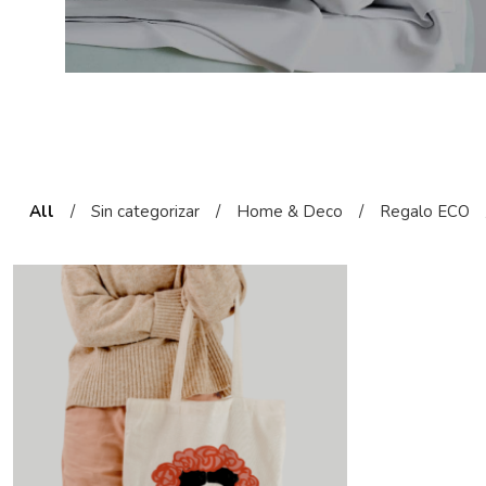
All
/
Sin categorizar
/
Home & Deco
/
Regalo ECO