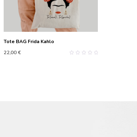
Tote BAG Frida Kahlo
22,00
€
0
out
of
5