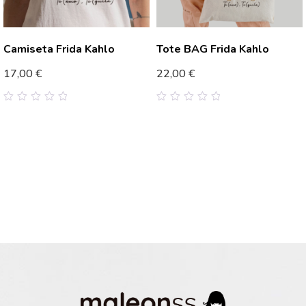
Camiseta Frida Kahlo
Tote BAG Frida Kahlo
17,00
€
22,00
€
0
0
out
out
of
of
5
5