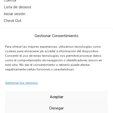
Cuenta
Lista de deseos
Iniciar sesión
Check Out
HORARIO
Gestionar Consentimiento
De 9:00-19:00 (Lunes a Viernes)
Para ofrecer las mejores experiencias, utilizamos tecnologías como
cookies para almacenar y/o acceder a información del dispositivo.
CONTACTAR
Consentir el uso de estas tecnologías nos permitirá procesar datos
como el comportamiento de navegación o identificadores únicos en
telefono:
+34 722 12 15 22
este sitio. No dar el consentimiento o retirarlo puede afectar
email:
info@maleonss.com
negativamente ciertas funciones y características.
Gestionar los servicios
COPYRIGHT © 2024 MALEONSS. Todos los derechos
reservados.
Aceptar
Denegar