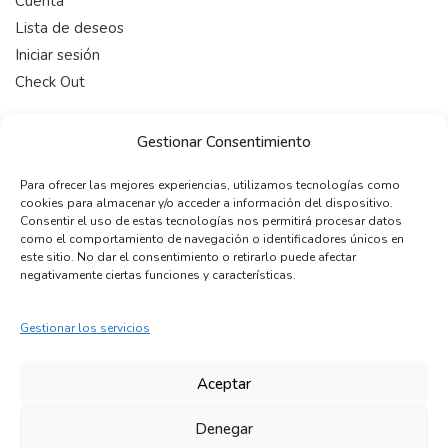
Cuenta
Lista de deseos
Iniciar sesión
Check Out
HORARIO
Gestionar Consentimiento
De 9:00-19:00 (Lunes a Viernes)
Para ofrecer las mejores experiencias, utilizamos tecnologías como
cookies para almacenar y/o acceder a información del dispositivo.
CONTACTAR
Consentir el uso de estas tecnologías nos permitirá procesar datos
como el comportamiento de navegación o identificadores únicos en
telefono:
+34 722 12 15 22
este sitio. No dar el consentimiento o retirarlo puede afectar
email:
info@maleonss.com
negativamente ciertas funciones y características.
Gestionar los servicios
COPYRIGHT © 2024 MALEONSS. Todos los derechos
reservados.
Aceptar
Denegar