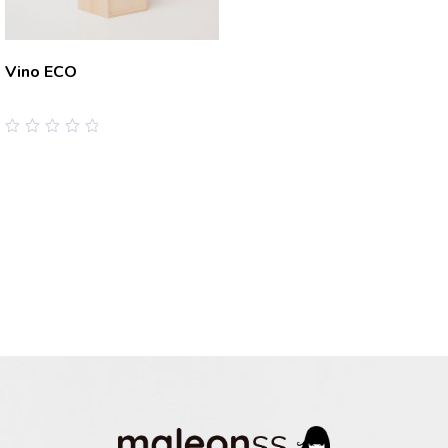
Vino ECO
0
out
of
5