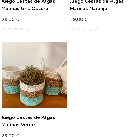
Juego Cestas de Algas
Juego Cestas de Algas
Marinas Gris Oscuro
Marinas Naranja
29,00
€
29,00
€
0
0
out
out
of
of
5
5
Juego Cestas de Algas
Marinas Verde
29,00
€