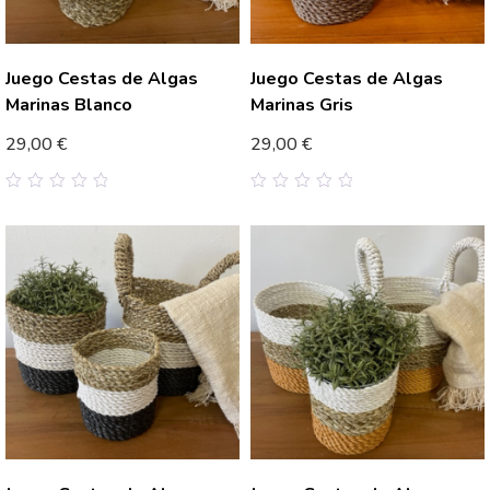
Juego Cestas de Algas
Juego Cestas de Algas
Marinas Blanco
Marinas Gris
29,00
€
29,00
€
0
0
out
out
of
of
5
5